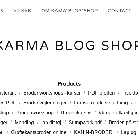
S
VILKÅR
OM KAMA*BLOG*SHOP
CONTACT
KARMA BLOG SHO
Products
sterark
Broderiworkshops - kurser
PDF broderi
Insektb
eri PDF
Broderivejledninger
Fransk knude vejledning
G
shop
Broderiworkshop
Broderikursus
#broderetkærligh
ger
Mending
lap dit tøj
Stumpwork pdf
Broderi på str
ri
Grøftekantsbroderi online
KANIN-BRODERI
Lap og 