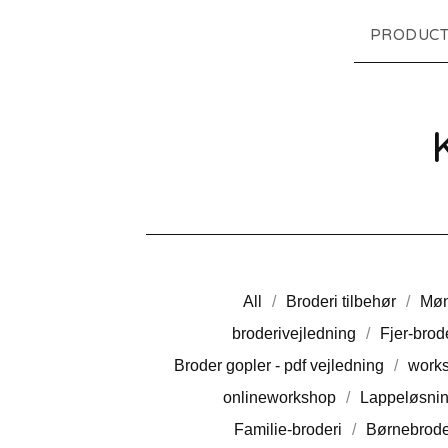
PRODUCT
All
Broderi tilbehør
Møn
broderivejledning
Fjer-brod
Broder gopler - pdf vejledning
work
onlineworkshop
Lappeløsnin
Familie-broderi
Børnebrode