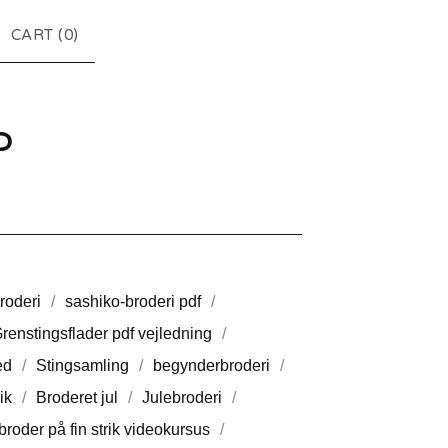
CART (
0
)
P
roderi
sashiko-broderi pdf
renstingsflader pdf vejledning
ed
Stingsamling
begynderbroderi
ik
Broderet jul
Julebroderi
broder på fin strik videokursus