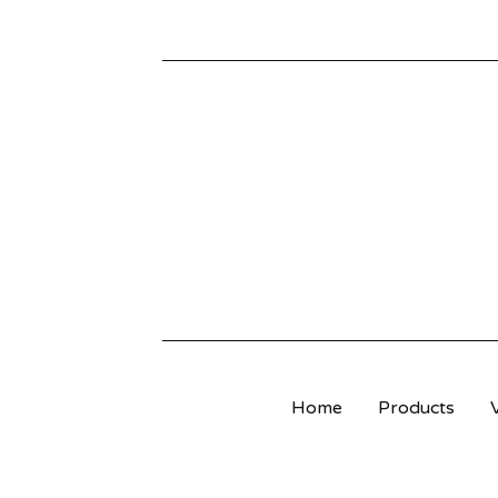
S
O
L
U
V
L
Home
Products
I
E