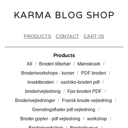
KARMA BLOG SHOP
PRODUCTS
CONTACT
CART (
0
)
Products
All
Broderi tilbehør
Mønsterark
Broderiworkshops - kurser
PDF broderi
Insektbroderi
sashiko-broderi pdf
broderivejledning
Fjer-broderi PDF
Broderivejledninger
Fransk knude vejledning
Grenstingsflader pdf vejledning
Broder gopler - pdf vejledning
workshop
Broderiworkshop
Broderikursus