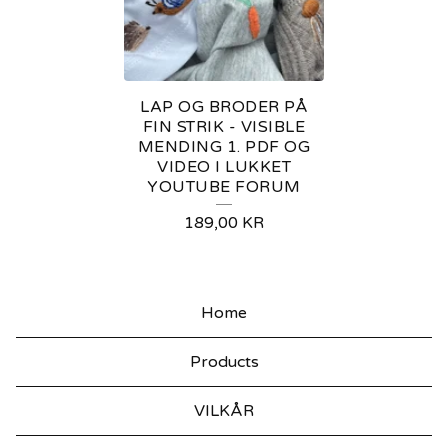
G
B
R
LAP OG BRODER PÅ
O
FIN STRIK - VISIBLE
MENDING 1. PDF OG
D
VIDEO I LUKKET
YOUTUBE FORUM
E
R
189,00
KR
P
Å
Home
F
I
Products
N
VILKÅR
S