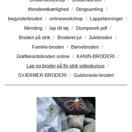
#broderetkærlighed
Stingsamling
begynderbroderi
onlineworkshop
Lappeløsninger
Mending
lap dit tøj
Stumpwork pdf
Broderi på strik
Broderet jul
Julebroderi
Familie-broderi
Børnebroderi
Grøftekantsbroderi online
KANIN-BRODERI
Lap og broder på fin strik videokursus
SVÆRMER-BRODERI
Guldsmede-broderi
L
A
P
O