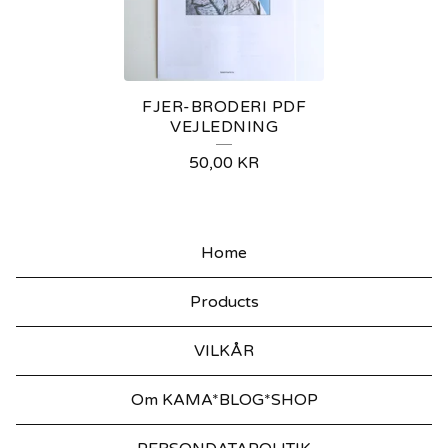
-
B
R
FJER-BRODERI PDF
O
VEJLEDNING
D
50,00
KR
E
R
Home
I
P
Products
D
VILKÅR
F
Om KAMA*BLOG*SHOP