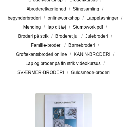
#broderetkærlighed
Stingsamling
begynderbroderi
onlineworkshop
Lappeløsninger
Mending
lap dit tøj
Stumpwork pdf
Broderi på strik
Broderet jul
Julebroderi
Familie-broderi
Børnebroderi
Grøftekantsbroderi online
KANIN-BRODERI
Lap og broder på fin strik videokursus
SVÆRMER-BRODERI
Guldsmede-broderi
F
J
E
R