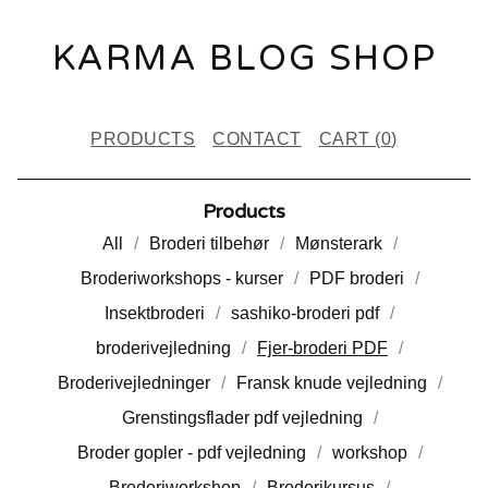
KARMA BLOG SHOP
PRODUCTS
CONTACT
CART (
0
)
Products
All
Broderi tilbehør
Mønsterark
Broderiworkshops - kurser
PDF broderi
Insektbroderi
sashiko-broderi pdf
broderivejledning
Fjer-broderi PDF
Broderivejledninger
Fransk knude vejledning
Grenstingsflader pdf vejledning
Broder gopler - pdf vejledning
workshop
Broderiworkshop
Broderikursus