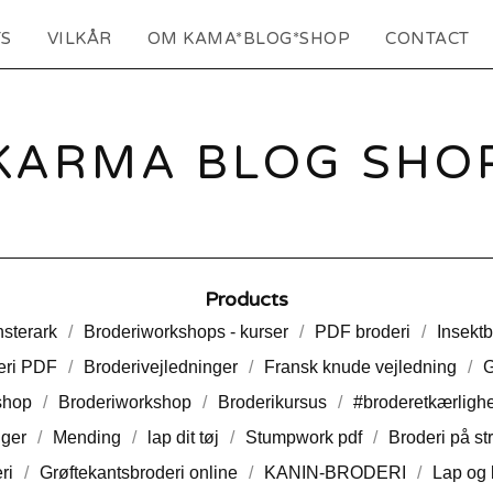
S
VILKÅR
OM KAMA*BLOG*SHOP
CONTACT
KARMA BLOG SHO
Products
sterark
Broderiworkshops - kurser
PDF broderi
Insektb
eri PDF
Broderivejledninger
Fransk knude vejledning
G
shop
Broderiworkshop
Broderikursus
#broderetkærligh
ger
Mending
lap dit tøj
Stumpwork pdf
Broderi på str
ri
Grøftekantsbroderi online
KANIN-BRODERI
Lap og 