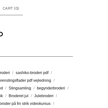
CART (
0
)
P
roderi
sashiko-broderi pdf
renstingsflader pdf vejledning
ed
Stingsamling
begynderbroderi
ik
Broderet jul
Julebroderi
broder på fin strik videokursus