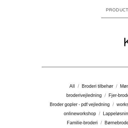
PRODUCT
All
Broderi tilbehør
Møn
broderivejledning
Fjer-brod
Broder gopler - pdf vejledning
work
onlineworkshop
Lappeløsnin
Familie-broderi
Børnebrode