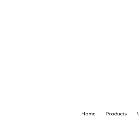
B
R
O
D
E
R
Home
Products
I
-