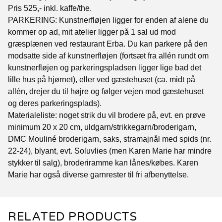
Pris 525,- inkl. kaffe/the.
PARKERING: Kunstnerfløjen ligger for enden af alene du
kommer op ad, mit atelier ligger på 1 sal ud mod
græsplænen ved restaurant Erba. Du kan parkere på den
modsatte side af kunstnerfløjen (fortsæt fra allén rundt om
kunstnerfløjen og parkeringspladsen ligger lige bad det
lille hus på hjørnet), eller ved gæstehuset (ca. midt på
allén, drejer du til højre og følger vejen mod gæstehuset
og deres parkeringsplads).
Materialeliste: noget strik du vil brodere på, evt. en prøve
minimum 20 x 20 cm, uldgarn/strikkegarn/broderigarn,
DMC Mouliné broderigarn, saks, stramajnål med spids (nr.
22-24), blyant, evt. Soluvlies (men Karen Marie har mindre
stykker til salg), broderiramme kan lånes/købes. Karen
Marie har også diverse garnrester til fri afbenyttelse.
RELATED PRODUCTS